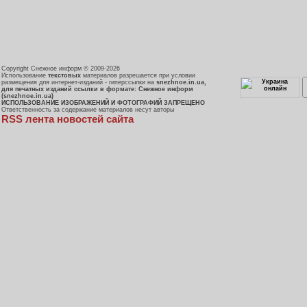
Copyright Снежное информ © 2009-2026
Использование
текстовых
материалов разрешается при условии
размещения для интернет-изданий - гиперссылки на
snezhnoe.in.ua,
для печатных изданий ссылки в формате: Снежное информ
(snezhnoe.in.ua)
ИСПОЛЬЗОВАНИЕ ИЗОБРАЖЕНИЙ И ФОТОГРАФИЙ ЗАПРЕЩЕНО
Ответственность за содержание материалов несут авторы
RSS лента новостей сайта