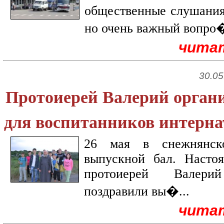
общественные слушания.
но очень важный вопро�
чита
30.05
Протоиерей Валерий орган
для воспитанников интерна
26 мая в снежнянск
выпускной бал. Настоя
протоиерей Валери
поздравили вы�...
чита