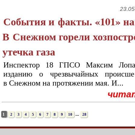
23.05
События и факты. «101» на
В Снежном горели хозпостр
утечка газа
Инспектор 18 ГПСО Максим Лопат
изданию о чрезвычайных происше
в Снежном на протяжении мая. И...
чита
...
1
2
3
4
5
6
7
8
9
10
28