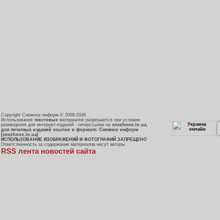
Copyright Снежное информ © 2009-2026
Использование
текстовых
материалов разрешается при условии
размещения для интернет-изданий - гиперссылки на
snezhnoe.in.ua,
для печатных изданий ссылки в формате: Снежное информ
(snezhnoe.in.ua)
ИСПОЛЬЗОВАНИЕ ИЗОБРАЖЕНИЙ И ФОТОГРАФИЙ ЗАПРЕЩЕНО
Ответственность за содержание материалов несут авторы
RSS лента новостей сайта