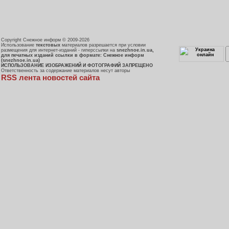
Copyright Снежное информ © 2009-2026
Использование
текстовых
материалов разрешается при условии
размещения для интернет-изданий - гиперссылки на
snezhnoe.in.ua,
для печатных изданий ссылки в формате: Снежное информ
(snezhnoe.in.ua)
ИСПОЛЬЗОВАНИЕ ИЗОБРАЖЕНИЙ И ФОТОГРАФИЙ ЗАПРЕЩЕНО
Ответственность за содержание материалов несут авторы
RSS лента новостей сайта