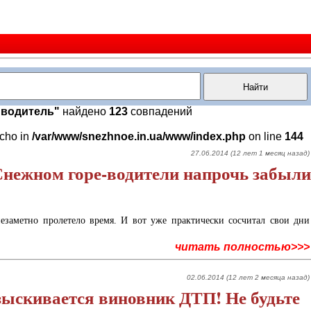
"водитель"
найдено
123
совпадений
echo in
/var/www/snezhnoe.in.ua/www/index.php
on line
144
27.06.2014 (12 лет 1 месяц назад)
Снежном горе-водители напрочь забыли
езаметно пролетело время. И вот уже практически сосчитал свои дни
читать полностью>>>
02.06.2014 (12 лет 2 месяца назад)
зыскивается виновник ДТП! Не будьте