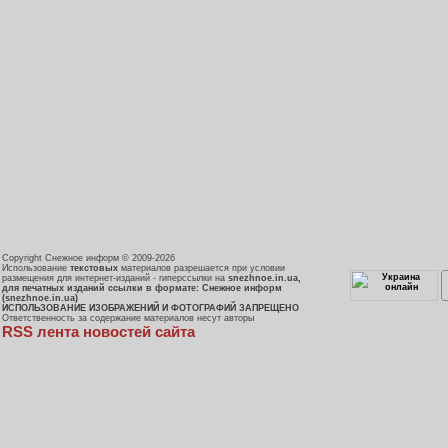
Copyright Снежное информ © 2009-2026
Использование
текстовых
материалов разрешается при условии
размещения для интернет-изданий - гиперссылки на
snezhnoe.in.ua,
для печатных изданий ссылки в формате: Снежное информ
(snezhnoe.in.ua)
ИСПОЛЬЗОВАНИЕ ИЗОБРАЖЕНИЙ И ФОТОГРАФИЙ ЗАПРЕЩЕНО
Ответственность за содержание материалов несут авторы
RSS лента новостей сайта