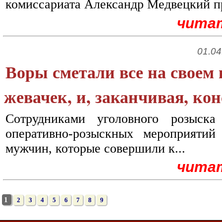
комиссариата Александр Медвецкий п
чита
01.04
Воры сметали все на своем 
жевачек, и, заканчивая, ко
Сотрудниками уголовного розыск
оперативно-розыскных мероприяти
мужчин, которые совершили к...
чита
1
2
3
4
5
6
7
8
9