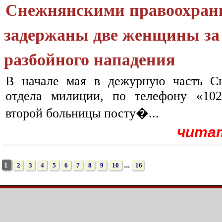
Снежнянскими правоохран
задержаны две женщины за
разбойного нападения
В начале мая в дежурную часть Сн
отдела милиции, по телефону «10
второй больницы посту�...
чита
...
1
2
3
4
5
6
7
8
9
10
16