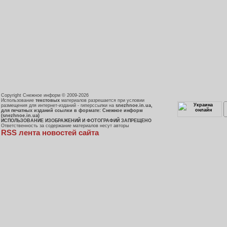
Copyright Снежное информ © 2009-2026
Использование
текстовых
материалов разрешается при условии
размещения для интернет-изданий - гиперссылки на
snezhnoe.in.ua,
для печатных изданий ссылки в формате: Снежное информ
(snezhnoe.in.ua)
ИСПОЛЬЗОВАНИЕ ИЗОБРАЖЕНИЙ И ФОТОГРАФИЙ ЗАПРЕЩЕНО
Ответственность за содержание материалов несут авторы
RSS лента новостей сайта