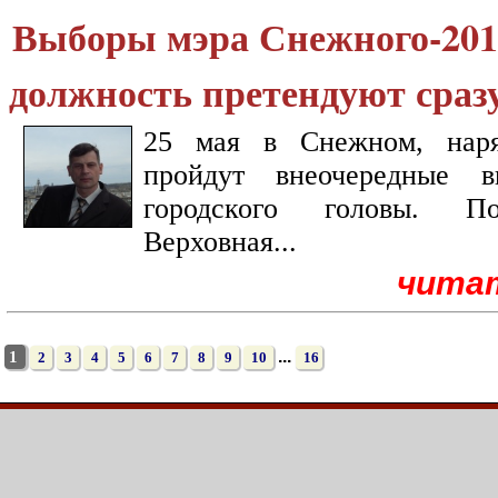
Выборы мэра Снежного-2014
должность претендуют сраз
25 мая в Снежном, наря
пройдут внеочередные 
городского головы. 
Верховная...
чита
...
1
2
3
4
5
6
7
8
9
10
16