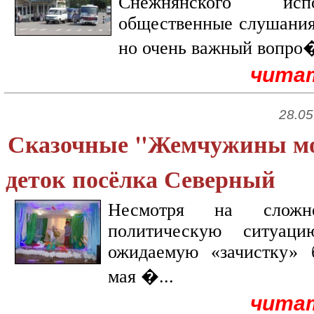
Снежнянского исп
общественные слушания.
но очень важный вопро�
чита
28.05
Сказочные "Жемчужины мо
деток посёлка Северный
Несмотря на сложне
политическую ситуа
ожидаемую «зачистку» 
мая �...
чита