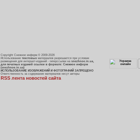
Copyright Снежное информ © 2009-2026
Использование
текстовых
материалов разрешается при условии
размещения для интернет-изданий - гиперссылки на
snezhnoe.in.ua,
для печатных изданий ссылки в формате: Снежное информ
(snezhnoe.in.ua)
ИСПОЛЬЗОВАНИЕ ИЗОБРАЖЕНИЙ И ФОТОГРАФИЙ ЗАПРЕЩЕНО
Ответственность за содержание материалов несут авторы
RSS лента новостей сайта