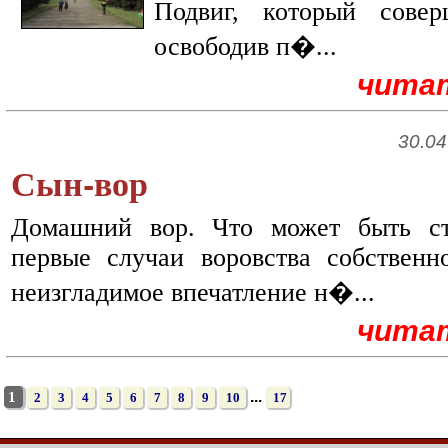
Подвиг, который совер
освободив п�...
чита
30.04
Сын-вор
Домашний вор. Что может быть ст
первые случаи воровства собственн
неизгладимое впечатление н�...
чита
...
1
2
3
4
5
6
7
8
9
10
17