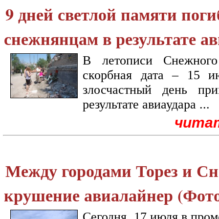
9 дней светлой памяти пог
снежнянцам в результате ав
В летописи Снежного
скорбная дата – 15 и
злосчастный день пр
результате авиаудара ...
чита
Между городами Торез и Сн
крушение авиалайнер (Фото
Сегодня, 17 июля в пром