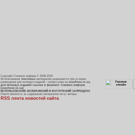
Copyright Снежное информ © 2009-2026
Использование
текстовых
материалов разрешается при условии
размещения для интернет-изданий - гиперссылки на
snezhnoe.in.ua,
для печатных изданий ссылки в формате: Снежное информ
(snezhnoe.in.ua)
ИСПОЛЬЗОВАНИЕ ИЗОБРАЖЕНИЙ И ФОТОГРАФИЙ ЗАПРЕЩЕНО
Ответственность за содержание материалов несут авторы
RSS лента новостей сайта