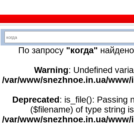
По запросу
"когда"
найден
Warning
: Undefined varia
/var/www/snezhnoe.in.ua/www/
Deprecated
: is_file(): Passing
($filename) of type string i
/var/www/snezhnoe.in.ua/www/