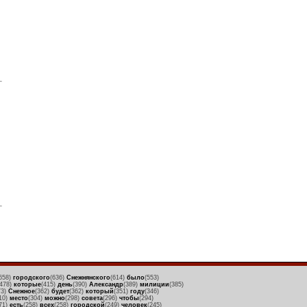
658)
городского
(636)
Снежнянского
(614)
было
(553)
(478)
которые
(415)
день
(390)
Александр
(389)
милиции
(385)
73)
Снежное
(362)
будет
(362)
который
(351)
году
(346)
10)
место
(304)
можно
(298)
совета
(296)
чтобы
(294)
71)
есть
(258)
всех
(258)
городской
(249)
человек
(245)