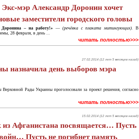
 Экс-мэр Александр Доронин хочет
новые заместители городского головы
, Доронина – на работу!»
—
(речёвка с плаката митингующих).
В
мы, 28 февраля, в день ...
читать полностью>>>
27.02.2014 (12 лет 5 месяцев назад)
ны назначила день выборов мэра
ы Верховной Рады Украины проголосовали за проект решения, согласно
читать полностью>>>
15.02.2014 (12 лет 5 месяцев назад)
к из Афганистана посвящается… Пусть
х войн… Пусть не погибнет память