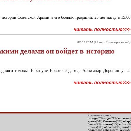
в истории Советской Армии и его боевых традиций. 25 лет назад в 15:00
читать полностью>>>
07.02.2014 (12 лет 6 месяцев назад)
акими делами он войдет в историю
родского головы. Накануне Нового года мэр Александр Доронин ушел
читать полностью>>>
Ключевые слова:
города
(769)
года
(713)
Украины
(
время
(547)
Снежного
(530)
nbsp
были
(380)
только
(377)
вnbsp
(3
отдела
(333)
области
(327)
того
(3
более
(287)
работы
(275)
очень
(2