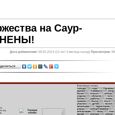
жества на Саур-
ЕНЕНЫ!
Дата добавления:
08.05.2014 (12 лет 3 месяца назад)
Просмотров:
99
делиться…
Ключевые слова:
города
(769)
года
(713)
Украины
(
время
(547)
Снежного
(530)
nbsp
были
(380)
только
(377)
вnbsp
(3
отдела
(333)
области
(327)
того
(3
более
(287)
работы
(275)
очень
(2
гривен
(245)
была
(240)
этого
(23
участие
(224)
детей
(221)
после
(2
начальник
(214)
территории
(211
ии
улице
(207)
вnbspСнежном
(207)
in.ua,
аnbspтакже
(195)
свои
(195)
стал
рм
жизни
(185)
иnbspв
(185)
иnbsp
(