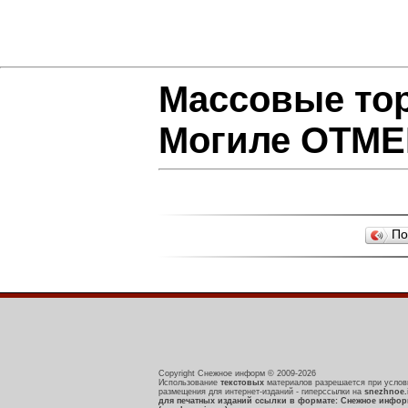
Массовые тор
Могиле ОТМ
По
Copyright Снежное информ © 2009-2026
Использование
текстовых
материалов разрешается при услов
размещения для интернет-изданий - гиперссылки на
snezhnoe.
для печатных изданий ссылки в формате: Снежное инфо