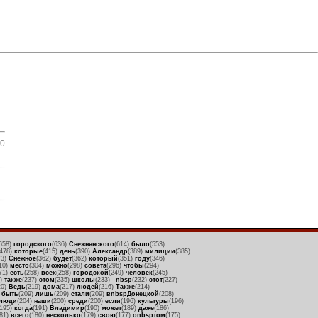
0
658)
городского
(636)
Снежнянского
(614)
было
(553)
(478)
которые
(415)
день
(390)
Александр
(389)
милиции
(385)
73)
Снежное
(362)
будет
(362)
который
(351)
году
(346)
10)
место
(304)
можно
(298)
совета
(296)
чтобы
(294)
71)
есть
(258)
всех
(258)
городской
(249)
человек
(245)
9)
также
(237)
этом
(235)
школы
(233)
–nbsp
(232)
этот
(227)
20)
Ведь
(219)
дома
(217)
людей
(216)
Также
(214)
)
быть
(209)
лишь
(209)
стали
(209)
вnbspДонецкой
(208)
люди
(204)
наши
(200)
среди
(200)
если
(196)
культуры
(196)
(195)
когда
(191)
Владимир
(190)
может
(189)
даже
(186)
181)
всего
(180)
несколько
(179)
свою
(177)
оnbspтом
(175)