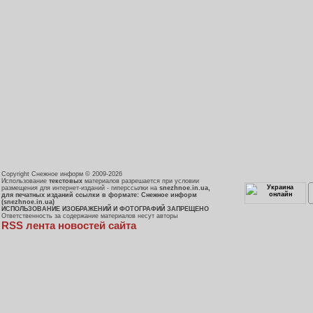
Copyright Снежное информ © 2009-2026
Использование
текстовых
материалов разрешается при условии
размещения для интернет-изданий - гиперссылки на
snezhnoe.in.ua,
для печатных изданий ссылки в формате: Снежное информ
(snezhnoe.in.ua)
ИСПОЛЬЗОВАНИЕ ИЗОБРАЖЕНИЙ И ФОТОГРАФИЙ ЗАПРЕЩЕНО
Ответственность за содержание материалов несут авторы
RSS лента новостей сайта