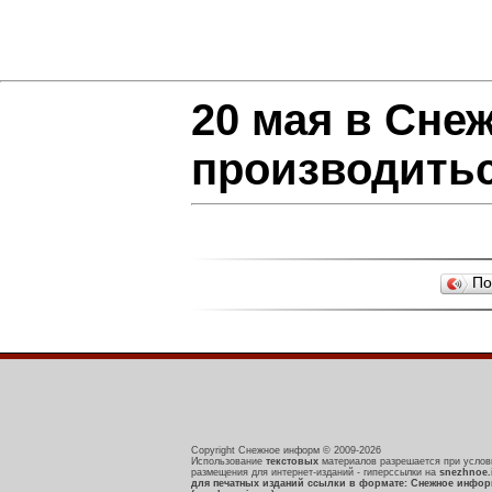
20 мая в Сне
производитьс
По
Copyright Снежное информ © 2009-2026
Использование
текстовых
материалов разрешается при услов
размещения для интернет-изданий - гиперссылки на
snezhnoe.
для печатных изданий ссылки в формате: Снежное инфо