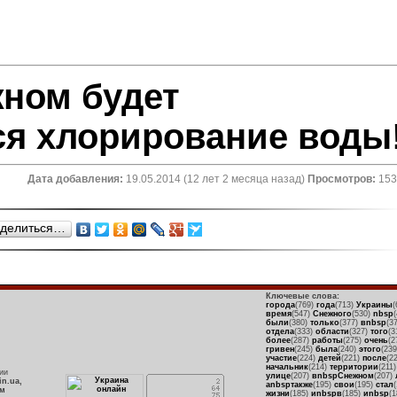
жном будет
я хлорирование воды
Дата добавления:
19.05.2014 (12 лет 2 месяца назад)
Просмотров:
153
делиться…
Ключевые слова:
города
(769)
года
(713)
Украины
(
время
(547)
Снежного
(530)
nbsp
были
(380)
только
(377)
вnbsp
(3
отдела
(333)
области
(327)
того
(3
более
(287)
работы
(275)
очень
(2
гривен
(245)
была
(240)
этого
(23
участие
(224)
детей
(221)
после
(2
начальник
(214)
территории
(211
ии
улице
(207)
вnbspСнежном
(207)
in.ua,
аnbspтакже
(195)
свои
(195)
стал
рм
жизни
(185)
иnbspв
(185)
иnbsp
(