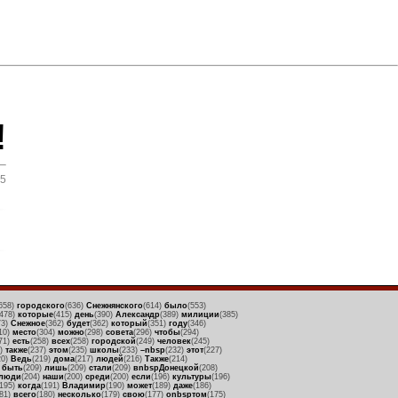
!
5
658)
городского
(636)
Снежнянского
(614)
было
(553)
(478)
которые
(415)
день
(390)
Александр
(389)
милиции
(385)
73)
Снежное
(362)
будет
(362)
который
(351)
году
(346)
10)
место
(304)
можно
(298)
совета
(296)
чтобы
(294)
71)
есть
(258)
всех
(258)
городской
(249)
человек
(245)
9)
также
(237)
этом
(235)
школы
(233)
–nbsp
(232)
этот
(227)
20)
Ведь
(219)
дома
(217)
людей
(216)
Также
(214)
)
быть
(209)
лишь
(209)
стали
(209)
вnbspДонецкой
(208)
люди
(204)
наши
(200)
среди
(200)
если
(196)
культуры
(196)
(195)
когда
(191)
Владимир
(190)
может
(189)
даже
(186)
181)
всего
(180)
несколько
(179)
свою
(177)
оnbspтом
(175)